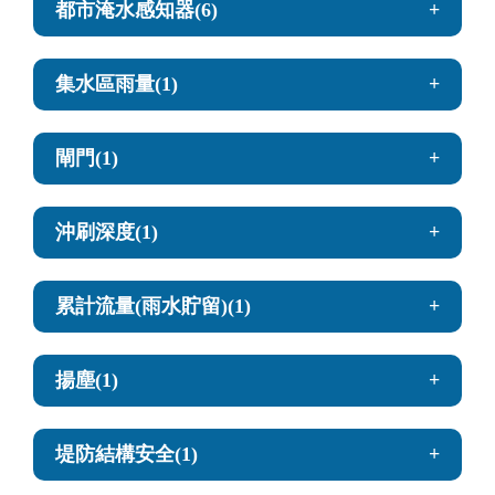
都市淹水感知器(6)
取得即時淹水範圍圖
列出水系代碼
取得歷史淹水範圍圖
列出所有都市淹水感知器
集水區雨量(1)
用水系代碼取得河川區排水位站
取得歷史淹水範圍圖詮釋資料
用縣市代碼取得都市淹水感知器
以經緯度座標+搜尋半徑取得河川區排水位計
集水區降雨資料
歷史淹水範圍可用區域名稱
閘門(1)
用縣市名稱取得都市淹水感知器
用鄉鎮代碼取得都市淹水感知器
閘門
沖刷深度(1)
用鄉鎮名稱取得都市淹水感知器
以經緯度座標+搜尋半徑取得都市淹水感知器
沖刷深度
累計流量(雨水貯留)(1)
累計流量
揚塵(1)
揚塵
堤防結構安全(1)