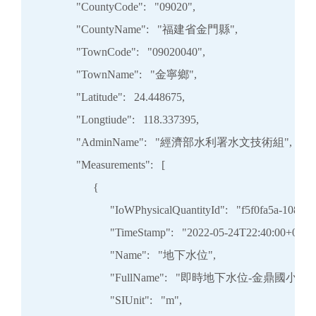
            "CountyCode":   "09020",

            "CountyName":   "福建省金門縣",

            "TownCode":   "09020040",

            "TownName":   "金寧鄉",

            "Latitude":   24.448675,

            "Longtiude":   118.337395,

            "AdminName":   "經濟部水利署水文技術組",

            "Measurements":   [

                  {

                        "IoWPhysicalQuantityId":   "f5f0fa5a-10
                        "TimeStamp":   "2022-05-24T22:40:00+08:00
                        "Name":   "地下水位",

                        "FullName":   "即時地下水位-金鼎國小",

                        "SIUnit":   "m",
