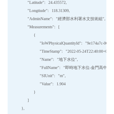
            "Latitude":   24.435572,

            "Longtiude":   118.31309,

            "AdminName":   "經濟部水利署水文技術組",

            "Measurements":   [

                  {

                        "IoWPhysicalQuantityId":   "9e174a7c-00
                        "TimeStamp":   "2022-05-24T22:40:00+08:00
                        "Name":   "地下水位",

                        "FullName":   "即時地下水位-金門高中",

                        "SIUnit":   "m",

                        "Value":   1.904

                  }

            ]

      },
