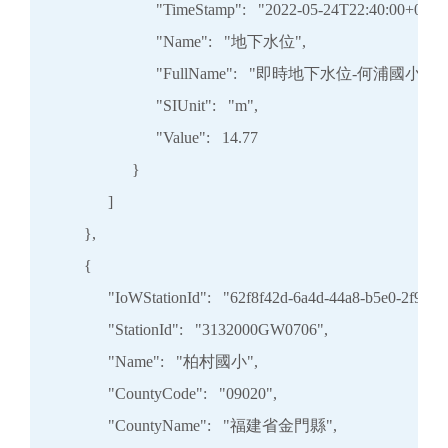
                        "TimeStamp":   "2022-05-24T22:40:00+08:00
                        "Name":   "地下水位",

                        "FullName":   "即時地下水位-何浦國小",

                        "SIUnit":   "m",

                        "Value":   14.77

                  }

            ]

      },

      {

            "IoWStationId":   "62f8f42d-6a4d-44a8-b5e0-2f9559
            "StationId":   "3132000GW0706",

            "Name":   "柏村國小",

            "CountyCode":   "09020",

            "CountyName":   "福建省金門縣",
