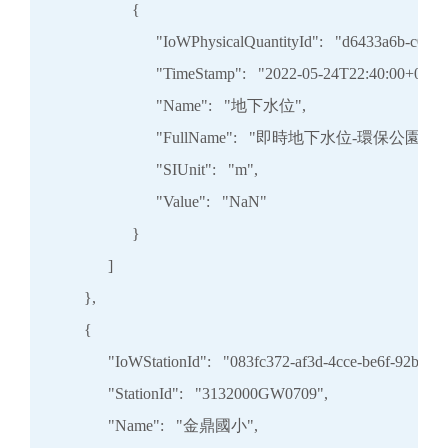
                  {

                        "IoWPhysicalQuantityId":   "d6433a6b-c0
                        "TimeStamp":   "2022-05-24T22:40:00+08:00
                        "Name":   "地下水位",

                        "FullName":   "即時地下水位-環保公園",

                        "SIUnit":   "m",

                        "Value":   "NaN"

                  }

            ]

      },

      {

            "IoWStationId":   "083fc372-af3d-4cce-be6f-92b6d7
            "StationId":   "3132000GW0709",

            "Name":   "金鼎國小",
