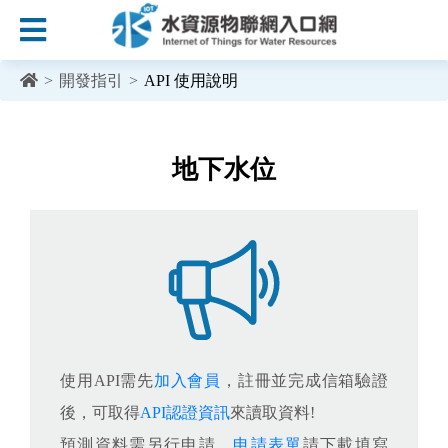
:::
跳到主要內容區塊
>
開發指引
>
API 使用說明
:::
地下水位
使用API需先
加入會員
，註冊並完成信箱驗證
後，可取得
API認證資訊
來讀取資料!
預測資料需另行申請，
申請表單
請下載填寫