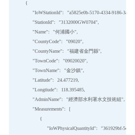
      {

            "IoWStationId":   "a5825e0b-5170-4334-9186-3ae29
            "StationId":   "3132000GW0704",

            "Name":   "何浦國小",

            "CountyCode":   "09020",

            "CountyName":   "福建省金門縣",

            "TownCode":   "09020020",

            "TownName":   "金沙鎮",

            "Latitude":   24.477219,

            "Longtiude":   118.395485,

            "AdminName":   "經濟部水利署水文技術組",

            "Measurements":   [

                  {

                        "IoWPhysicalQuantityId":   "361929bf-5c