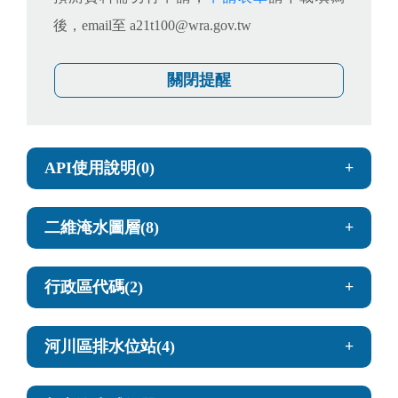
後，email至 a21t100@wra.gov.tw
關閉提醒
API使用說明(0)
API使用說明
二維淹水圖層(8)
取得目前累積雨量圖
行政區代碼(2)
取得累積降雨歷史二維分佈圖詮釋資料
列出縣市代碼
河川區排水位站(4)
取得累積降雨歷史二維分佈圖詮釋資料
列出鄉鎮代碼
取得累積降雨歷史二維分佈圖
列出所有河川區排水位計