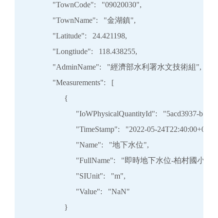
            "TownCode":   "09020030",

            "TownName":   "金湖鎮",

            "Latitude":   24.421198,

            "Longtiude":   118.438255,

            "AdminName":   "經濟部水利署水文技術組",

            "Measurements":   [

                  {

                        "IoWPhysicalQuantityId":   "5acd3937-b1
                        "TimeStamp":   "2022-05-24T22:40:00+08:00
                        "Name":   "地下水位",

                        "FullName":   "即時地下水位-柏村國小",

                        "SIUnit":   "m",

                        "Value":   "NaN"

                  }
