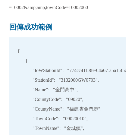
=10002&amp;amp;townCode=10002060
回傳成功範例
[

      {

            "IoWStationId":   "774cc41f-8fe9-4a67-a5a1-45cb67
            "StationId":   "3132000GW0703",

            "Name":   "金門高中",

            "CountyCode":   "09020",

            "CountyName":   "福建省金門縣",

            "TownCode":   "09020010",

            "TownName":   "金城鎮",
