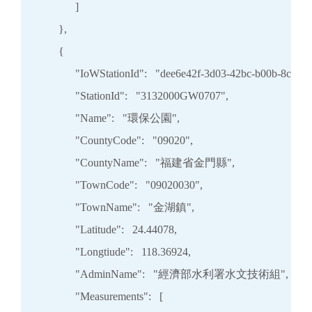
            ]

      },

      {

            "IoWStationId":   "dee6e42f-3d03-42bc-b00b-8cc61
            "StationId":   "3132000GW0707",

            "Name":   "環保公園",

            "CountyCode":   "09020",

            "CountyName":   "福建省金門縣",

            "TownCode":   "09020030",

            "TownName":   "金湖鎮",

            "Latitude":   24.44078,

            "Longtiude":   118.36924,

            "AdminName":   "經濟部水利署水文技術組",

            "Measurements":   [
