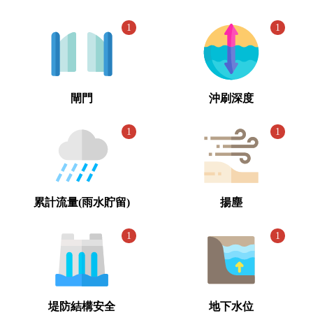
1
1
閘門
沖刷深度
1
1
累計流量(雨水貯留)
揚塵
1
1
堤防結構安全
地下水位