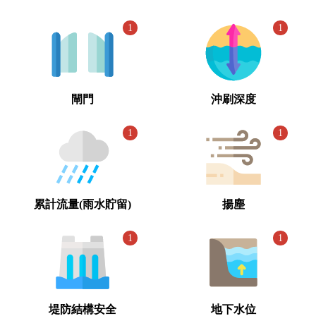
1
1
閘門
沖刷深度
1
1
累計流量(雨水貯留)
揚塵
1
1
堤防結構安全
地下水位